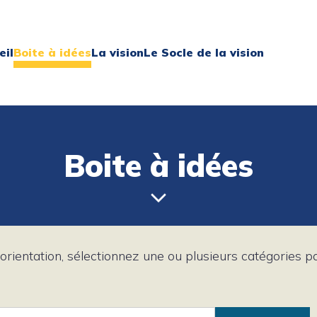
eil
Boite à idées
La vision
Le Socle de la vision
Boite à idées
orientation, sélectionnez une ou plusieurs catégories 