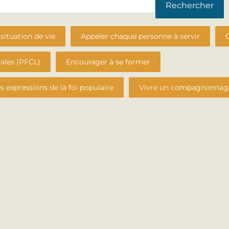
Rechercher
situation de vie
Appeler chaque personne à servir
cales (PFCL)
Encourager à se former
es expressions de la foi populaire
Vivre un compagnonnage 