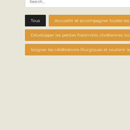
Tous
Accueillir et accompagner toutes les 
Développer les petites fraternités chrétiennes lo
Soigner les célébrations liturgiques et soutenir l