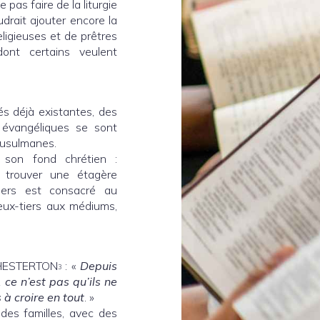
 pas faire de la liturgie
audrait ajouter encore la
igieuses et de prêtres
 dont certains veulent
s déjà existantes, des
 évangéliques se sont
musulmanes.
u son fond chrétien :
ut trouver une étagère
ers est consacré au
deux-tiers aux médiums,
 CHESTERTON
: «
Depuis
3
ce n’est pas qu’ils ne
s à croire en tout
. »
des familles, avec des