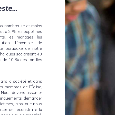
este…
oins nombreuse et moins
est à 2 %, les baptêmes
nts, les mariages, les
nution. L’exemple de
n ce paradoxe de notre
holiques scolarisent 43
s de 10 % des familles
 dans la société et dans
es membres de l’Église,
 Nous devons assumer
manquements, demander
ctimes, ainsi que nous
rcer de reconstruire la