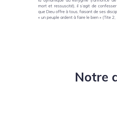
la dynamique du kérygme (l’annonce de 
mort et ressuscité), il s’agit de confesse
que Dieu offre à tous, faisant de ses disci
« un peuple ardent à faire le bien » (Tite 2, 
Notre 