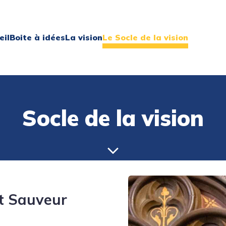
eil
Boite à idées
La vision
Le Socle de la vision
Socle de la vision
st Sauveur