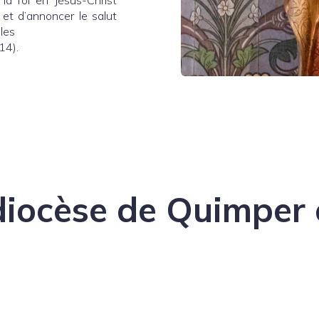
la foi en Jésus-Christ
r et d’annoncer le salut
ples
14).
diocèse de Quimper 