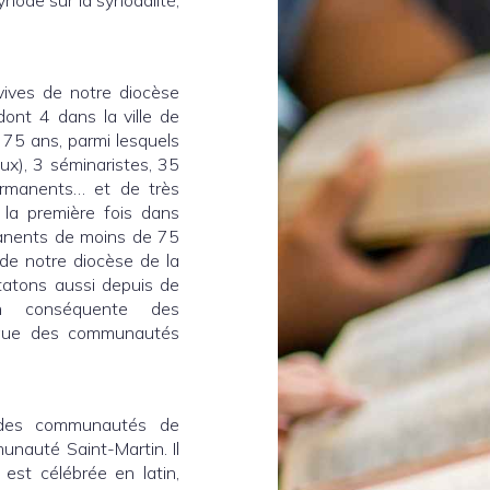
ynode sur la synodalité,
 vives de notre diocèse
dont 4 dans la ville de
 75 ans, parmi lesquels
eux), 3 séminaristes, 35
permanents… et de très
la première fois dans
manents de moins de 75
s de notre diocèse de la
tatons aussi depuis de
n conséquente des
 que des communautés
à des communautés de
unauté Saint-Martin. Il
 est célébrée en latin,