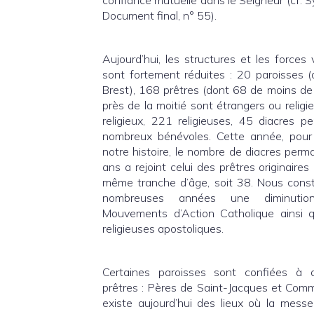
confiance mutuelle dans le Seigneur (cf. S
Document final, n° 55).
Aujourd’hui, les structures et les forces
sont fortement réduites : 20 paroisses (
Brest), 168 prêtres (dont 68 de moins de
près de la moitié sont étrangers ou religi
religieux, 221 religieuses, 45 diacres 
nombreux bénévoles. Cette année, pour 
notre histoire, le nombre de diacres per
ans a rejoint celui des prêtres originaire
même tranche d’âge, soit 38. Nous cons
nombreuses années une diminutio
Mouvements d’Action Catholique ainsi
religieuses apostoliques.
Certaines paroisses sont confiées 
prêtres : Pères de Saint-Jacques et Comm
existe aujourd’hui des lieux où la messe